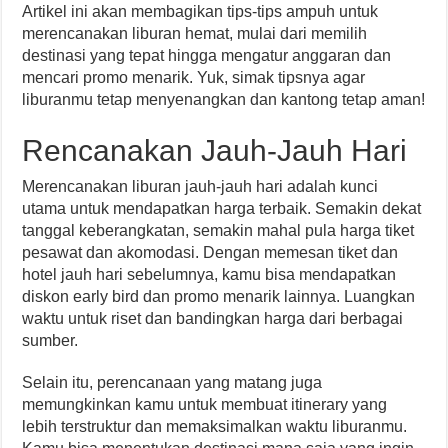
Artikel ini akan membagikan tips-tips ampuh untuk
merencanakan liburan hemat, mulai dari memilih
destinasi yang tepat hingga mengatur anggaran dan
mencari promo menarik. Yuk, simak tipsnya agar
liburanmu tetap menyenangkan dan kantong tetap aman!
Rencanakan Jauh-Jauh Hari
Merencanakan liburan jauh-jauh hari adalah kunci
utama untuk mendapatkan harga terbaik. Semakin dekat
tanggal keberangkatan, semakin mahal pula harga tiket
pesawat dan akomodasi. Dengan memesan tiket dan
hotel jauh hari sebelumnya, kamu bisa mendapatkan
diskon early bird dan promo menarik lainnya. Luangkan
waktu untuk riset dan bandingkan harga dari berbagai
sumber.
Selain itu, perencanaan yang matang juga
memungkinkan kamu untuk membuat itinerary yang
lebih terstruktur dan memaksimalkan waktu liburanmu.