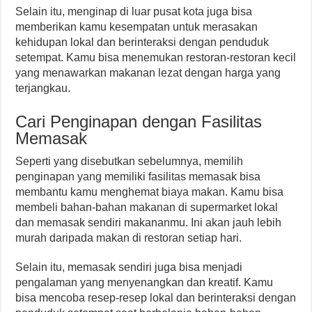
Selain itu, menginap di luar pusat kota juga bisa
memberikan kamu kesempatan untuk merasakan
kehidupan lokal dan berinteraksi dengan penduduk
setempat. Kamu bisa menemukan restoran-restoran kecil
yang menawarkan makanan lezat dengan harga yang
terjangkau.
Cari Penginapan dengan Fasilitas
Memasak
Seperti yang disebutkan sebelumnya, memilih
penginapan yang memiliki fasilitas memasak bisa
membantu kamu menghemat biaya makan. Kamu bisa
membeli bahan-bahan makanan di supermarket lokal
dan memasak sendiri makananmu. Ini akan jauh lebih
murah daripada makan di restoran setiap hari.
Selain itu, memasak sendiri juga bisa menjadi
pengalaman yang menyenangkan dan kreatif. Kamu
bisa mencoba resep-resep lokal dan berinteraksi dengan