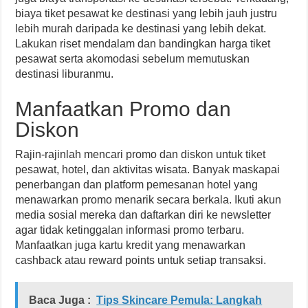
biaya tiket pesawat ke destinasi yang lebih jauh justru
lebih murah daripada ke destinasi yang lebih dekat.
Lakukan riset mendalam dan bandingkan harga tiket
pesawat serta akomodasi sebelum memutuskan
destinasi liburanmu.
Manfaatkan Promo dan
Diskon
Rajin-rajinlah mencari promo dan diskon untuk tiket
pesawat, hotel, dan aktivitas wisata. Banyak maskapai
penerbangan dan platform pemesanan hotel yang
menawarkan promo menarik secara berkala. Ikuti akun
media sosial mereka dan daftarkan diri ke newsletter
agar tidak ketinggalan informasi promo terbaru.
Manfaatkan juga kartu kredit yang menawarkan
cashback atau reward points untuk setiap transaksi.
Baca Juga :
Tips Skincare Pemula: Langkah