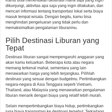
Kamu bisa menentukan destinasi mana saja yang ingin
dikunjungi, aktivitas apa saja yang ingin dilakukan, dan
mencari informasi tentang transportasi lokal serta biaya
masuk tempat wisata. Dengan begitu, kamu bisa
menghindari pengeluaran yang tidak perlu dan
memaksimalkan pengalaman liburanmu.
Pilih Destinasi Liburan yang
Tepat
Destinasi liburan sangat mempengaruhi anggaran yang
akan kamu keluarkan. Beberapa kota atau negara
memang terkenal mahal, sementara yang lain
menawarkan harga yang lebih terjangkau. Pilihlah
destinasi yang sesuai dengan budgetmu. Pertimbangkan
negara-negara di Asia Tenggara seperti Vietnam,
Thailand, atau Malaysia yang menawarkan pengalaman
liburan menarik dengan biaya yang relatif lebih murah.
Selain mempertimbangkan biaya hidup, pertimbangkan
juga biaya transportasi ke destinasi tersebut. Terkadang,