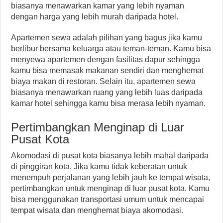
biasanya menawarkan kamar yang lebih nyaman
dengan harga yang lebih murah daripada hotel.
Apartemen sewa adalah pilihan yang bagus jika kamu
berlibur bersama keluarga atau teman-teman. Kamu bisa
menyewa apartemen dengan fasilitas dapur sehingga
kamu bisa memasak makanan sendiri dan menghemat
biaya makan di restoran. Selain itu, apartemen sewa
biasanya menawarkan ruang yang lebih luas daripada
kamar hotel sehingga kamu bisa merasa lebih nyaman.
Pertimbangkan Menginap di Luar
Pusat Kota
Akomodasi di pusat kota biasanya lebih mahal daripada
di pinggiran kota. Jika kamu tidak keberatan untuk
menempuh perjalanan yang lebih jauh ke tempat wisata,
pertimbangkan untuk menginap di luar pusat kota. Kamu
bisa menggunakan transportasi umum untuk mencapai
tempat wisata dan menghemat biaya akomodasi.